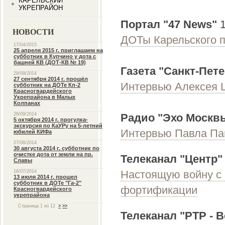
КАРЕЛЬСКИЙ
УКРЕПРАЙОН
Портал "47 News"
НОВОСТИ
ДОТы Карельского 
17/04/2015
25 апреля 2015 г. приглашаем на
субботник в Купчино у дота с
башней КВ (ДОТ-КВ № 19)
Газета "Санкт-Пет
29/09/2014
27 сентября 2014 г. прошёл
Интервью Алексея 
субботник на ДОТе Кп-2
Красногвардейского
Укрепрайона в Малых
Колпанах
28/09/2014
Радио "Эхо Москв
5 октября 2014 г. прогулка-
экскурсия по КаУРу на 5-летний
Интервью Павла П
юбилей КИФа
27/08/2014
30 августа 2014 г. субботник по
очистке дота от земли на пр.
Телеканал "Центр"
Славы
Настоящую войну с 
16/07/2014
13 июля 2014 г. прошел
субботник в ДОТе "Га-2"
фортификации
Красногвардейского
укрепрайона
Страница 1 из 12
>
>>
Телеканал "РТР - В