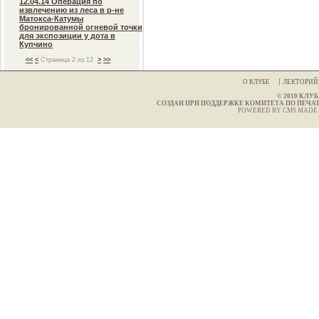
12.04.14 Операция по
извлечению из леса в р-не
Матокса-Катумы
бронированной огневой точки
для экспозиции у дота в
Купчино
<<
<
Страница 2 из 12
>
>>
О КЛУБЕ
ЛЕКТОРИ
© 2010 КЛ
СОЗДАН ПРИ ПОДДЕРЖКЕ КОМИТЕТА ПО ПЕЧА
POWERED BY CMS MADE 