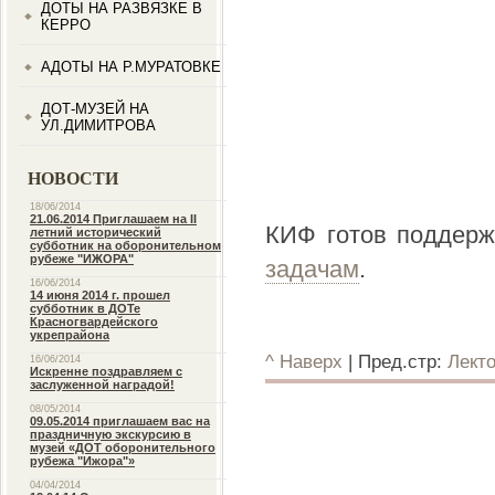
ДОТЫ НА РАЗВЯЗКЕ В
КЕРРО
АДОТЫ НА Р.МУРАТОВКЕ
ДОТ-МУЗЕЙ НА
УЛ.ДИМИТРОВА
НОВОСТИ
18/06/2014
21.06.2014 Приглашаем на II
КИФ готов поддерж
летний исторический
субботник на оборонительном
рубеже "ИЖОРА"
задачам
.
16/06/2014
14 июня 2014 г. прошел
субботник в ДОТе
Красногвардейского
укрепрайона
^ Наверх
| Пред.стр:
Лект
16/06/2014
Искренне поздравляем с
заслуженной наградой!
08/05/2014
09.05.2014 приглашаем вас на
праздничную экскурсию в
музей «ДОТ оборонительного
рубежа "Ижора"»
04/04/2014