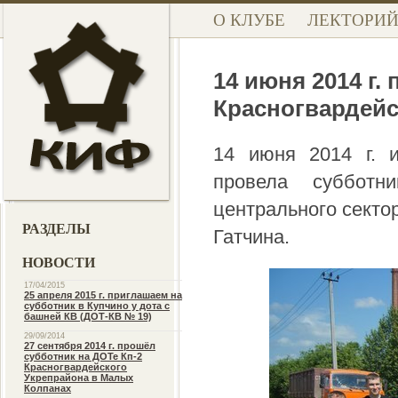
О КЛУБЕ
ЛЕКТОРИ
14 июня 2014 г.
Красногвардейс
14 июня 2014 г. и
провела субботн
центрального сектор
РАЗДЕЛЫ
Гатчина.
НОВОСТИ
17/04/2015
25 апреля 2015 г. приглашаем на
субботник в Купчино у дота с
башней КВ (ДОТ-КВ № 19)
29/09/2014
27 сентября 2014 г. прошёл
субботник на ДОТе Кп-2
Красногвардейского
Укрепрайона в Малых
Колпанах