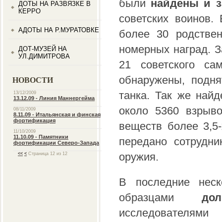
были
найдены и 
ДОТЫ НА РАЗВЯЗКЕ В
КЕРРО
советских воинов.
АДОТЫ НА Р.МУРАТОВКЕ
более 30 родствен
номерных наград. 
ДОТ-МУЗЕЙ НА
УЛ.ДИМИТРОВА
21 советского са
обнаружены, подня
НОВОСТИ
танка. Так же най
13/12/2009
13.12.09 - Линия Маннергейма
около 5360 взрыв
08/11/2009
8.11.09 - Итальянская и финская
фортификация
веществ более 3,5
11/10/2009
11.10.09 - Памятники
передано сотрудни
фортификации Северо-Запада
оружия.
<<
<
Страница 12 из 12
В последние неск
образцами
до
исследователями