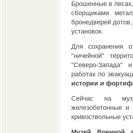
Брошенные в лесах,
сборщиками мета
бронедверей дотов,
установок.
Для сохранения о
"ничейной" терри
"Северо-Запада" и
работах по эвакуац
истории и фортиф
Сейчас на музе
железобетонные и 
кривоствольные уст
Музей Военной а